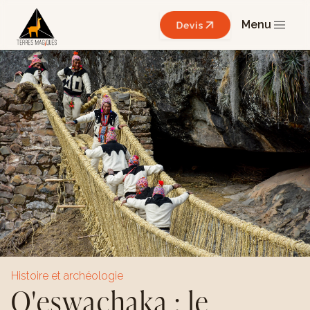
Menu
Devis
Histoire et archéologie
Q'eswachaka : le