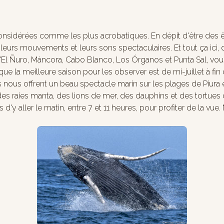
considérées comme les plus acrobatiques. En dépit d'être des êt
, leurs mouvements et leurs sons spectaculaires. Et tout ça i
 d'El Ñuro, Máncora, Cabo Blanco, Los Órganos et Punta Sal, vo
ue la meilleure saison pour les observer est de mi-juillet à fi
ils nous offrent un beau spectacle marin sur les plages de Piur
es raies manta, des lions de mer, des dauphins et des tortues
y aller le matin, entre 7 et 11 heures, pour profiter de la vue