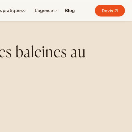
s pratiques
L'agence
Blog
Devis
es baleines au