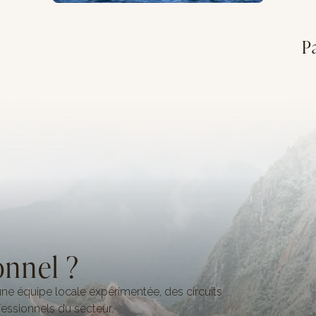
P
onnel ?
ne équipe locale expérimentée, des circuits
essionnels du secteur.