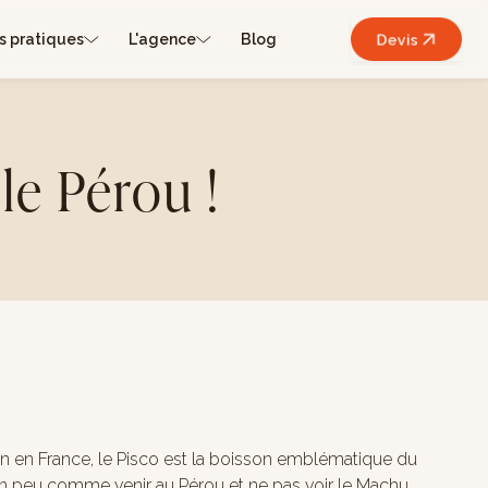
s pratiques
L'agence
Blog
Devis
 le Pérou !
n France, le Pisco est la boisson emblématique du
t un peu comme venir au Pérou et ne pas voir le Machu