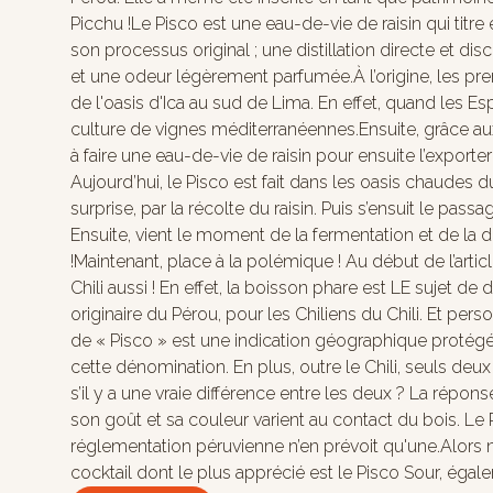
Picchu !Le Pisco est une eau-de-vie de raisin qui titre e
son processus original ; une distillation directe et di
et une odeur légèrement parfumée.À l’origine, les pre
de l'oasis d'Ica au sud de Lima. En effet, quand les Es
culture de vignes méditerranéennes.Ensuite, grâce au
à faire une eau-de-vie de raisin pour ensuite l’export
Aujourd’hui, le Pisco est fait dans les oasis chaudes 
surprise, par la récolte du raisin. Puis s’ensuit le pass
Ensuite, vient le moment de la fermentation et de la dis
!Maintenant, place à la polémique ! Au début de l’ar
Chili aussi ! En effet, la boisson phare est LE sujet de
originaire du Pérou, pour les Chiliens du Chili. Et pe
de « Pisco » est une indication géographique protégée
cette dénomination. En plus, outre le Chili, seuls de
s’il y a une vraie différence entre les deux ? La répo
son goût et sa couleur varient au contact du bois. Le Pis
réglementation péruvienne n’en prévoit qu'une.Alors 
cocktail dont le plus apprécié est le Pisco Sour, ég