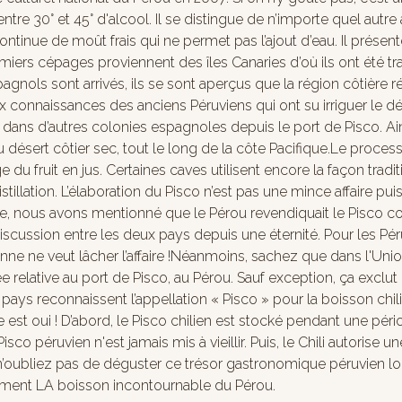
ntre 30° et 45° d'alcool. Il se distingue de n’importe quel autre a
scontinue de moût frais qui ne permet pas l’ajout d’eau. Il prés
miers cépages proviennent des îles Canaries d’où ils ont été t
pagnols sont arrivés, ils se sont aperçus que la région côtière r
x connaissances des anciens Péruviens qui ont su irriguer le 
er dans d’autres colonies espagnoles depuis le port de Pisco. Ai
du désert côtier sec, tout le long de la côte Pacifique.Le proce
age du fruit en jus. Certaines caves utilisent encore la façon trad
tillation. L’élaboration du Pisco n’est pas une mince affaire puisq
ticle, nous avons mentionné que le Pérou revendiquait le Pisco
 discussion entre les deux pays depuis une éternité. Pour les Pér
rsonne ne veut lâcher l’affaire !Néanmoins, sachez que dans l'Un
 relative au port de Pisco, au Pérou. Sauf exception, ça exclu
ux pays reconnaissent l’appellation « Pisco » pour la boisson 
nse est oui ! D’abord, le Pisco chilien est stocké pendant une 
co péruvien n'est jamais mis à vieillir. Puis, le Chili autorise une
n’oubliez pas de déguster ce trésor gastronomique péruvien lo
alement LA boisson incontournable du Pérou.