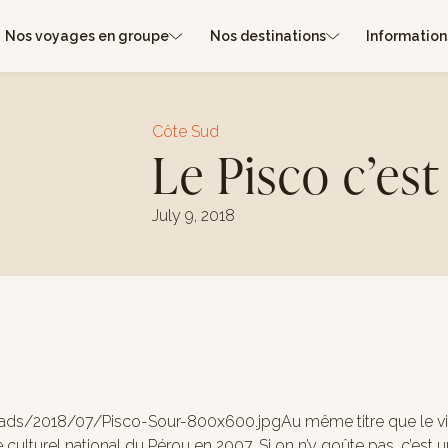
Nos voyages en groupe
Nos destinations
Information
Côte Sud
Le Pisco c’est
July 9, 2018
s/2018/07/Pisco-Sour-800x600.jpgAu même titre que le vin e
e culturel national du Pérou en 2007. Si on n’y goûte pas, c’es