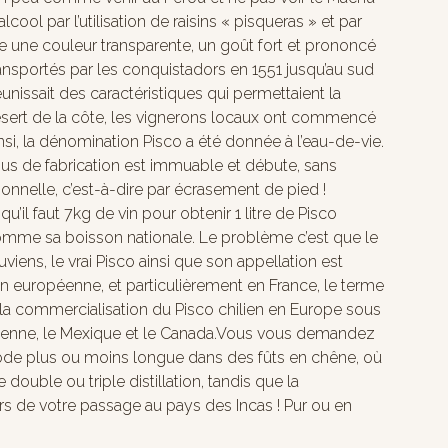
lcool par l’utilisation de raisins « pisqueras » et par
ente une couleur transparente, un goût fort et prononcé
ransportés par les conquistadors en 1551 jusqu’au sud
éunissait des caractéristiques qui permettaient la
désert de la côte, les vignerons locaux ont commencé
nsi, la dénomination Pisco a été donnée à l’eau-de-vie.
ssus de fabrication est immuable et débute, sans
itionnelle, c’est-à-dire par écrasement de pied !
u’il faut 7kg de vin pour obtenir 1 litre de Pisco
 comme sa boisson nationale. Le problème c’est que le
uviens, le vrai Pisco ainsi que son appellation est
ion européenne, et particulièrement en France, le terme
t la commercialisation du Pisco chilien en Europe sous
chilienne, le Mexique et le Canada.Vous vous demandez
période plus ou moins longue dans des fûts en chêne, où
 double ou triple distillation, tandis que la
rs de votre passage au pays des Incas ! Pur ou en