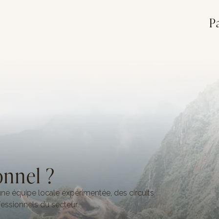
P
onnel ?
ne équipe locale expérimentée, des circuits
essionnels du secteur.