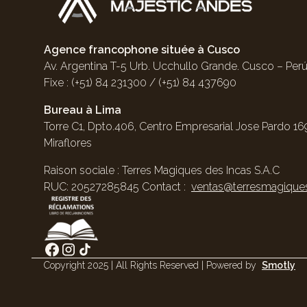
Agence francophone située à Cusco
Av. Argentina T-5 Urb. Ucchullo Grande. Cusco – Perú
Fixe : (+51) 84 231300 / (+51) 84 437690
Bureau à Lima
Torre C1, Dpto.406, Centro Empresarial Jose Pardo 169
Miraflores
Raison sociale : Terres Magiques des Incas S.A.C
RUC: 20527285845 Contact :
ventas@terresmagique
Copyright 2025 | All Rights Reserved | Powered by
Smotly