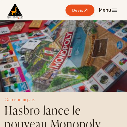
Menu
Devis
Communiqués
Hasbro lance le
nouveau Monopoly