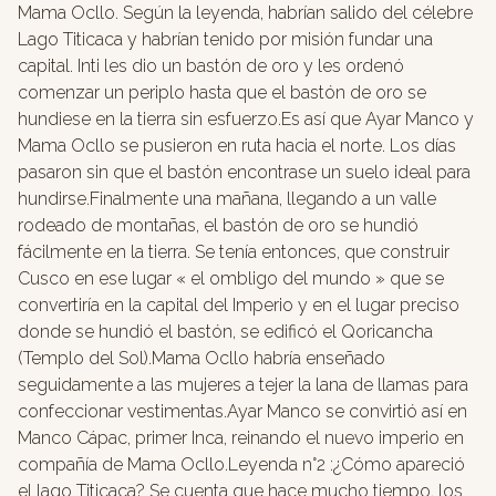
Mama Ocllo. Según la leyenda, habrían salido del célebre
Lago Titicaca y habrían tenido por misión fundar una
capital. Inti les dio un bastón de oro y les ordenó
comenzar un periplo hasta que el bastón de oro se
hundiese en la tierra sin esfuerzo.Es así que Ayar Manco y
Mama Ocllo se pusieron en ruta hacia el norte. Los días
pasaron sin que el bastón encontrase un suelo ideal para
hundirse.Finalmente una mañana, llegando a un valle
rodeado de montañas, el bastón de oro se hundió
fácilmente en la tierra. Se tenía entonces, que construir
Cusco en ese lugar « el ombligo del mundo » que se
convertiría en la capital del Imperio y en el lugar preciso
donde se hundió el bastón, se edificó el Qoricancha
(Templo del Sol).Mama Ocllo habría enseñado
seguidamente a las mujeres a tejer la lana de llamas para
confeccionar vestimentas.Ayar Manco se convirtió así en
Manco Cápac, primer Inca, reinando el nuevo imperio en
compañía de Mama Ocllo.Leyenda n°2 :¿Cómo apareció
el lago Titicaca? Se cuenta que hace mucho tiempo, los