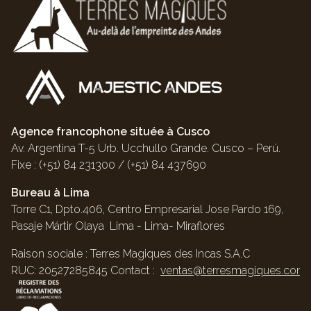
Agence francophone située à Cusco
Av. Argentina T-5 Urb. Ucchullo Grande. Cusco – Perú.
Fixe : (+51) 84 231300 / (+51) 84 437690
Bureau à Lima
Torre C1, Dpto.406, Centro Empresarial Jose Pardo 169,
Pasaje Mártir Olaya Lima - Lima- Miraflores
Raison sociale : Terres Magiques des Incas S.A.C
RUC: 20527285845 Contact :
ventas@terresmagiques.com