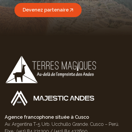
Devenez partenaire
Agence francophone située à Cusco
Av. Argentina T-5 Urb. Ucchullo Grande. Cusco – Perú.
Fixe : (+51) 84 231300 / (+51) 84 437690