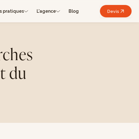
s pratiques
L'agence
Blog
Devis
rches
nt du