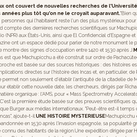
aux ont couvert de nouvelles recherches de l'Universit
s années plus tôt qu'on ne le croyait auparavant.
"Bien qu
ersonnes qui l'habitaient reste l'un des plus mystérieux pour le
d compte des dernières recherches scientifiques sur Machupicch
io (NPR) aux États-Unis, ainsi que El Confidencial d'Espagne 
gazine ont un espace dédié pour parler de notre monument le p
lle montre des signes d'occupation entre 1420 et 1530 après J.
M
iens est que Machupicchu a été construit sur ordre de Pacha
roche est basée sur des sources historiques : des histoires e
ications directes sur l'histoire des Incas et, en particulier, d
 date permet non seulement d'établir l'antiquité de la citadelle
ur établir cette nouvelle date, les chercheurs, dirigés par Ric
matière organique : l'AMS, pour « Mass Spectrometry Accelerato
."C'est la première étude basée sur des preuves scientifiques qu
ue Burger aux médias internationaux. "Peut-être est-il temps q
as", ajoute-t-il.
UNE HISTOIRE MYSTERIEUSE
Machupicchu es
bandonnée en 1530 après l'invasion espagnole, sa popularité gr
 connu des habitants de la région.Une expédition dirigée par H