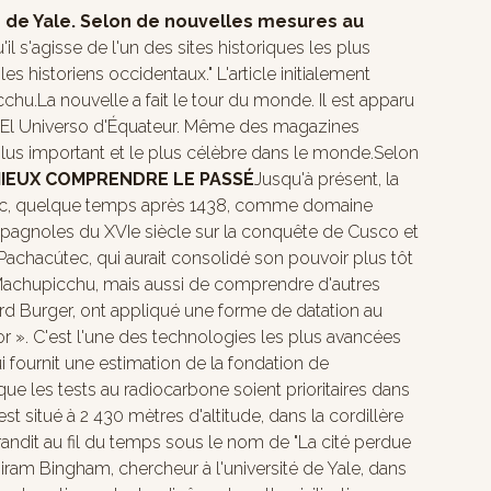
é de Yale. Selon de nouvelles mesures au
'il s'agisse de l'un des sites historiques les plus
s historiens occidentaux." L'article initialement
u.La nouvelle a fait le tour du monde. Il est apparu
et El Universo d'Équateur. Même des magazines
lus important et le plus célèbre dans le monde.Selon
IEUX COMPRENDRE LE PASSÉ
Jusqu'à présent, la
cútec, quelque temps après 1438, comme domaine
spagnoles du XVIe siècle sur la conquête de Cusco et
e Pachacútec, qui aurait consolidé son pouvoir plus tôt
 de Machupicchu, mais aussi de comprendre d'autres
hard Burger, ont appliqué une forme de datation au
r ». C'est l'une des technologies les plus avancées
i fournit une estimation de la fondation de
ue les tests au radiocarbone soient prioritaires dans
t situé à 2 430 mètres d'altitude, dans la cordillère
andit au fil du temps sous le nom de "La cité perdue
iram Bingham, chercheur à l'université de Yale, dans