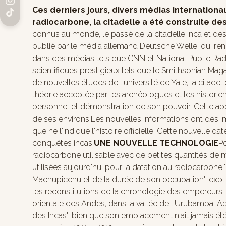
Ces derniers jours, divers médias internation
radiocarbone, la citadelle a été construite de
connus au monde, le passé de la citadelle inca et des p
publié par le média allemand Deutsche Welle, qui ren
dans des médias tels que CNN et National Public Rad
scientifiques prestigieux tels que le Smithsonian Ma
de nouvelles études de l'université de Yale, la citade
théorie acceptée par les archéologues et les histor
personnel et démonstration de son pouvoir. Cette app
de ses environs.Les nouvelles informations ont des impl
que ne l'indique l'histoire officielle. Cette nouvelle
conquêtes incas.
UNE NOUVELLE TECHNOLOGIE
Po
radiocarbone utilisable avec de petites quantités de 
utilisées aujourd'hui pour la datation au radiocarbone
Machupicchu et de la durée de son occupation", expliq
les reconstitutions de la chronologie des empereurs inc
orientale des Andes, dans la vallée de l'Urubamba. A
des Incas", bien que son emplacement n'ait jamais été