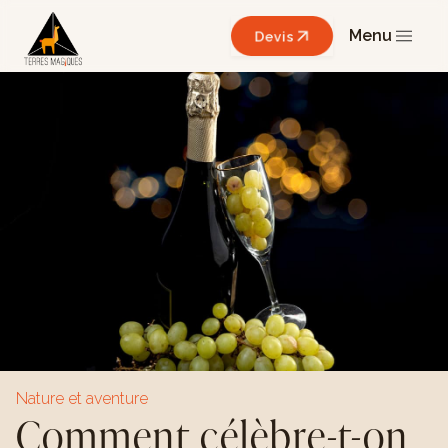
Menu
Devis
Nature et aventure
Comment célèbre-t-on