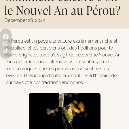
le Nouvel An au Pérou?
December 28, 2022
Le Pérou est un pays à la culture extrêmement riche et
diversifiée, et les péruviens ont des traditions pour le
moins originales lorsqu'il s'agit de célébrer le Nouvel An.
Dans cet article, nous allons vous présenter 5 rituels
emblématiques que les péruviens réalisent lors du
réveillon. Beaucoup d'entre eux sont liés à l'histoire de
leur pays et à ses traditions anciennes.