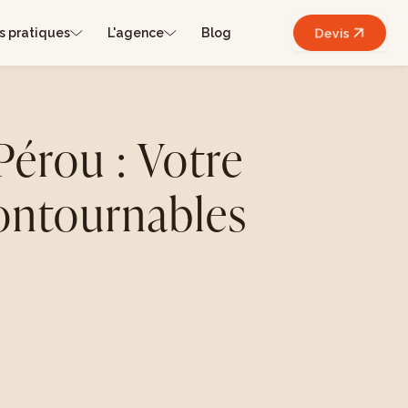
s pratiques
L'agence
Blog
Devis
Pérou : Votre
ontournables