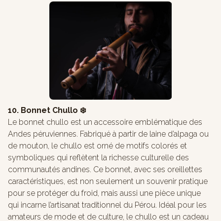
10. Bonnet Chullo ❄️
Le bonnet chullo est un accessoire emblématique des
Andes péruviennes. Fabriqué à partir de laine d’alpaga ou
de mouton, le chullo est orné de motifs colorés et
symboliques qui reflètent la richesse culturelle des
communautés andines. Ce bonnet, avec ses oreillettes
caractéristiques, est non seulement un souvenir pratique
pour se protéger du froid, mais aussi une pièce unique
qui incarne l’artisanat traditionnel du Pérou. Idéal pour les
amateurs de mode et de culture, le chullo est un cadeau