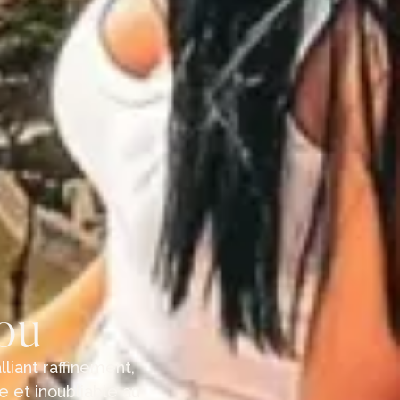
rou
liant raffinement,
 et inoubliable au