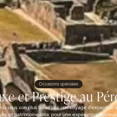
Occasions spéciales
xe et Prestige au Pé
u sous son plus beau jour : un voyage d’exception al
es et patrimoine inca, pour une expérience luxueuse