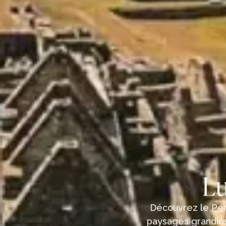
Lu
Découvrez le Péro
paysages grandios